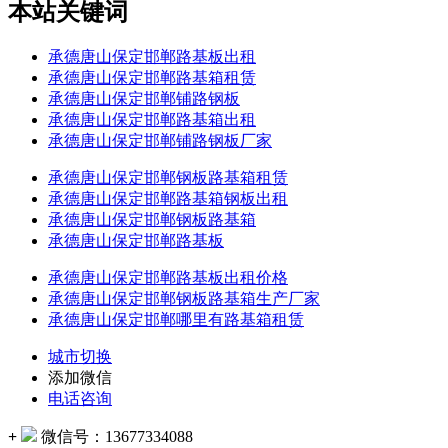
本站关键词
承德唐山保定邯郸路基板出租
承德唐山保定邯郸路基箱租赁
承德唐山保定邯郸铺路钢板
承德唐山保定邯郸路基箱出租
承德唐山保定邯郸铺路钢板厂家
承德唐山保定邯郸钢板路基箱租赁
承德唐山保定邯郸路基箱钢板出租
承德唐山保定邯郸钢板路基箱
承德唐山保定邯郸路基板
承德唐山保定邯郸路基板出租价格
承德唐山保定邯郸钢板路基箱生产厂家
承德唐山保定邯郸哪里有路基箱租赁
城市切换
添加微信
电话咨询
+
微信号：
13677334088