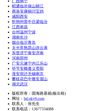
广西南宁
昭通临沧保山丽江
商洛安康铜川宝鸡
咸阳西安
忻朔州晋中吕梁临汾
江西南昌
台州温州宁波
湖南长沙
烟台临沂青岛
太仓常熟昆山连云港
东营济宁泰安济南
河南郑州
广安元遂宁内江乐山
毕节安顺遵义贵阳
淮安宿迁无锡南京
攀枝花巴中雅安眉山
湖北武汉
版权所有：国海路基箱(板出租)
网址：
bd.oky9.com
联系人：张先生
联系电话：13677334088