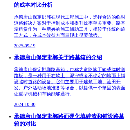
的成本对比分析
承德唐山保定邯郸在现代工程施工中，选择合适的临时
道路解决方案对于控制成本和提升效率至关重要。路基
箱租赁作为一种新兴的施工辅助工具，相较于传统的施
工方式，在成本效益方面展现出显著优势。
2025-09-19
承德唐山保定邯郸关于路基箱的介绍
承德唐山保定邯郸路基箱，也称为道路施工箱或临时道
路板，是一种用于在软土、泥泞或者不稳定的地面上铺
设临时道路的设备。它们主要用于建筑工地、油田开
发、户外活动场地准备等场合，以提供一个坚固的表面
让重型机械和车辆能够通行。
2024-10-30
承德唐山保定邯郸路面硬化填砖渣和铺设路基
箱的对比