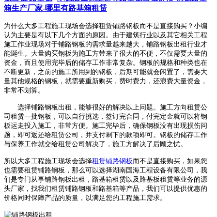
箱生产厂家-哪里有路基箱租赁
为什么大多工程施工现场会选择租赁铺路钢板而不是直接购买？小编
认为主要是有以下几个方面的原因。
由于建筑行业以及其它相关工程
施工作业现场对于铺路钢板的需求量越来越大，铺路钢板出租行业才
能诞生。大量购买钢板为施工方带来了很大的不便，不仅需要大量的
资金，而且使用完毕后的储存工作非常复杂。钢板的规格和种类也在
不断更新，之前的施工所用到的钢板，后期可能就会闲置了，需要大
量其他规格的钢板，就需要重新购买，费时费力，还浪费大量资金，
非常不划算。
选择铺路钢板出租，能够很好的解决以上问题。施工方向租赁公
司租赁一批钢板，可以自行挑选，签订完合同，付完定金就可以将钢
板运走投入施工，非常方便。施工完毕后，确保钢板没有出现损伤问
题，即可返还给租赁公司，并支付剩下的款项即可。钢板的储存工作
与保养工作就交给租赁公司解决了，施工方解决了后顾之忧。
所以
大多工程施工现场会选择
租赁铺路钢板
而不是直接购买，如果您
也需要租赁铺路钢板，那么可以选择
湖南国海工程设备有限公司，我
们是专门从事铺路钢板出租，路基箱租赁以及路基板租赁等业务的源
头厂家，找我们租赁铺路钢板和路基箱等产品，我们可以提供优惠的
价格同时保障产品的质量，以满足您的工程施工需求。