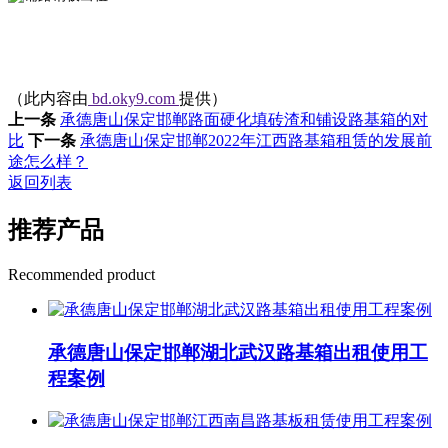
（此内容由
bd.oky9.com
提供）
上一条
承德唐山保定邯郸路面硬化填砖渣和铺设路基箱的对
比
下一条
承德唐山保定邯郸2022年江西路基箱租赁的发展前
途怎么样？
返回列表
推荐产品
Recommended product
承德唐山保定邯郸湖北武汉路基箱出租使用工
程案例